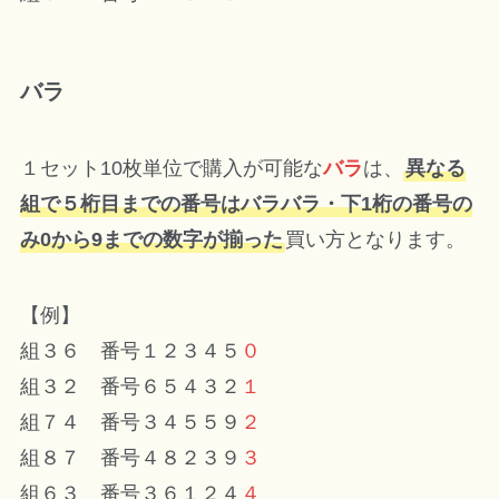
バラ
１セット10枚単位で購入が可能な
バラ
は、
異なる
組で５桁目までの番号はバラバラ・下1桁の番号の
み0から9までの数字が揃った
買い方となります。
【例】
組３６ 番号１２３４５
０
組３２ 番号６５４３２
１
組７４ 番号３４５５９
２
組８７ 番号４８２３９
３
組６３ 番号３６１２４
４