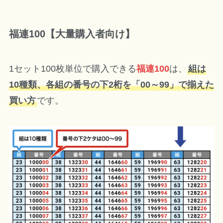
福連100【大量購入者向け】
1セット100枚単位で購入できる
福連100
は、
組は
10種類、各組の番号の下2桁を「00～99」で揃えた
買い方
です。