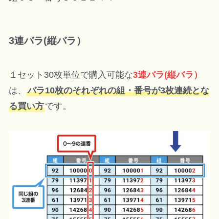
3連バラ(縦バラ）
１セット30枚単位で購入可能な
3連バラ(縦バラ）
は、
バラ10枚のそれぞれの組・番号が3枚連続とな
る買い方
です。