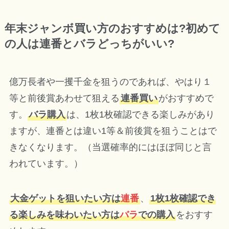
年末ジャンボ買い方のおすすめは?初めて
の人は連番とバラどっちがいい?
億万長者や一攫千金を狙うのであれば、やはり１
等と前後賞あわせて狙える
連番買い
がおすすめで
す。
バラ購入
は、1枚1枚確認できる楽しみがあり
ますが、連番とは違い1等＆前後賞を狙うことはで
きなくなります。（当選確率的にはほぼ同じと言
われています。）
大金ゲットを狙いたい方は
連番
、
1枚1枚確認でき
る楽しみを味わいたい方は
バラ
での購入
をおすす