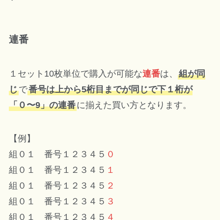
連番
１セット10枚単位で購入が可能な
連番
は、
組が同
じ
で
番号は上から5桁目までが同じで下１桁が
「０〜9」の連番
に揃えた買い方となります。
【例】
組０１ 番号１２３４５
０
組０１ 番号１２３４５
１
組０１ 番号１２３４５
２
組０１ 番号１２３４５
３
組０１ 番号１２３４５
４