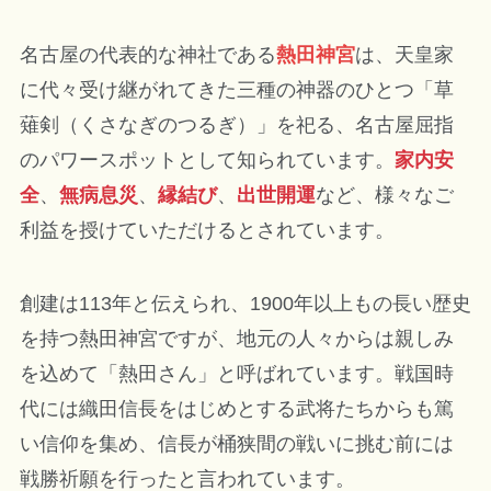
名古屋の代表的な神社である
熱田神宮
は、天皇家
に代々受け継がれてきた三種の神器のひとつ「草
薙剣（くさなぎのつるぎ）」を祀る、名古屋屈指
のパワースポットとして知られています。
家内安
全
、
無病息災
、
縁結び
、
出世開運
など、様々なご
利益を授けていただけるとされています。
創建は113年と伝えられ、1900年以上もの長い歴史
を持つ熱田神宮ですが、地元の人々からは親しみ
を込めて「熱田さん」と呼ばれています。戦国時
代には織田信長をはじめとする武将たちからも篤
い信仰を集め、信長が桶狭間の戦いに挑む前には
戦勝祈願を行ったと言われています。