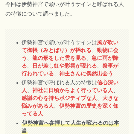
今回は伊勢神宮で願いが叶うサインと呼ばれる人
の特徴について調べました。
伊勢神宮で願いが叶うサインは
風が吹い
て御帳（みとばり）が揺れる
、
動物に会
う
、
龍の形をした雲を見る
、
急に雨が降
る
、
日が差し虹や彩雲が現れる
、
祭事が
行われている
、
神主さんに偶然出会う
伊勢神宮で呼ばれる人の特徴は
信心深い
人
、
神社に日頃からよく行っている人
、
感謝の心を持ちポジティブな人
、
大きな
悩みがある人
、
伊勢神宮の歴史を深く知
ってる人
伊勢神宮へ参拝して人生が変わるのは本
当