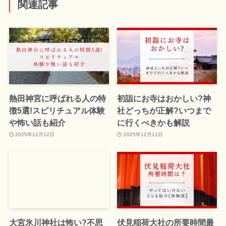
関連記事
熱田神宮に呼ばれる人の特
初詣にお寺はおかしい?神
徴5選!スピリチュアル体験
社どっちが正解?いつまで
や怖い話も紹介
に行くべきかも解説
2025年12月12日
2025年12月11日
大宮氷川神社は怖い?不思
伏見稲荷大社の所要時間最